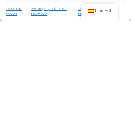
problema de salud bucal
Política de
Aviso legal y Política de
Aviso legal y Política de
Español
cookies
Privacidad
Privacidad
50%
de españoles ha realizado una visita en este
último año
Fuente:
Encuesta Poblacional de Fundación Dental Española y el Consejo de
Dentistas
Material calidad