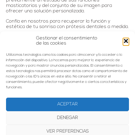
previamente un estudio de sus funciones
masticatorias y del conjunto de su imagen para
ofrecer una solución personalizada.
Confía en nosotros para recuperar la función y
estética de tu sonrisa con prótesis dentales a medida.
Gestionar el consentimiento
de las cookies
Utilizamos tecnologías como las cookies para almacenar y/o acceder a la
información del dispositivo. Lo hacemos para mejorar la experiencia de
navegación y para mostrar anuncios personalizados. El consentimiento a
65%
estas tecnologías nos permitirá procesar datos como el comportamiento de
navegación o los ID's únicos en este sitio. No consentir o retirar el
consentimiento, puede afectar negativamente a ciertas características y
de la población se muestra bastante o muy
funciones.
preocupada por su salud bucodental
ACEPTAR
56%
DENEGAR
VER PREFERENCIAS
de los individuos manifestan algún tipo de