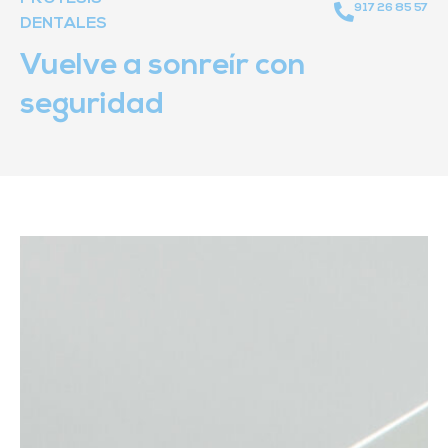
917 26 85 57
DENTALES
Vuelve a sonreír con
seguridad