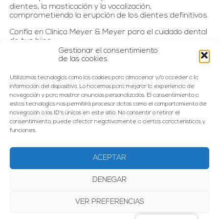
dientes, la masticación y la vocalización,
comprometiendo la erupción de los dientes definitivos.
Confía en Clínica Meyer & Meyer para el cuidado dental
de tus hijos.
Gestionar el consentimiento
de las cookies
Utilizamos tecnologías como las cookies para almacenar y/o acceder a la
información del dispositivo. Lo hacemos para mejorar la experiencia de
65%
navegación y para mostrar anuncios personalizados. El consentimiento a
estas tecnologías nos permitirá procesar datos como el comportamiento de
navegación o los ID's únicos en este sitio. No consentir o retirar el
consentimiento, puede afectar negativamente a ciertas características y
de la población se muestra bastante o muy
funciones.
preocupada por su salud bucodental
ACEPTAR
56%
DENEGAR
de los individuos manifestan algún tipo de
VER PREFERENCIAS
problema de salud bucal