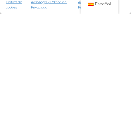
Política de
Aviso legal y Política de
Aviso legal y Política de
Español
cookies
Privacidad
Privacidad
50%
de españoles ha realizado una visita en este
último año
Fuente:
Encuesta Poblacional de Fundación Dental Española y el Consejo de
Dentistas
Material calidad
Trabajamos con materiales de alta gama y con
las mejores marcas del mercado