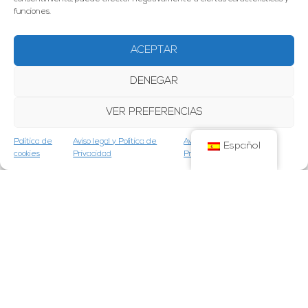
funciones.
ACEPTAR
DENEGAR
VER PREFERENCIAS
Política de
Aviso legal y Política de
Aviso legal y Política de
Español
cookies
Privacidad
Privacidad
SERVICIOS
Fisioterapia deportiva
Rehabilitación fisica
Fisioterapia traumatologica
Fisioterapia neurologica
Dolores de espalda